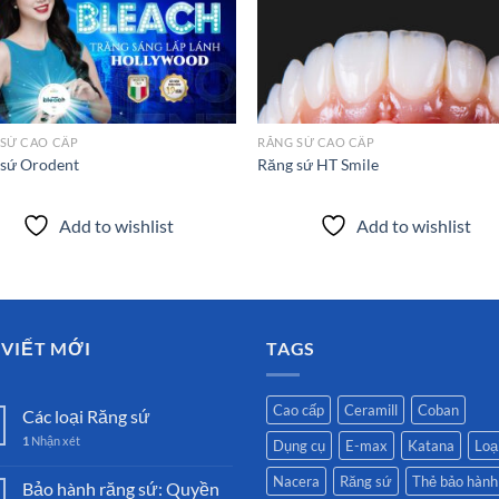
Add to
Add
wishlist
wish
 SỨ CAO CẤP
RĂNG SỨ CAO CẤP
 sứ Orodent
Răng sứ HT Smile
Add to wishlist
Add to wishlist
 VIẾT MỚI
TAGS
Cao cấp
Ceramill
Coban
Các loại Răng sứ
1
Nhận xét
Dụng cụ
E-max
Katana
Loại
Nacera
Răng sứ
Thẻ bảo hành
Bảo hành răng sứ: Quyền