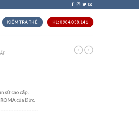
KIỂM TRA THẺ
HL: 0984.038.141
CẤP
àn sứ cao cấp,
IROMA
của Đức.