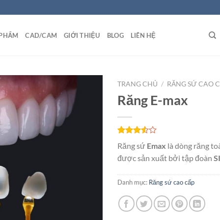
 PHẨM
CAD/CAM
GIỚI THIỆU
BLOG
LIÊN HỆ
TRANG CHỦ
/
RĂNG SỨ CAO 
Răng E-max
Add to
wishlist
3.50
2
Răng sứ
Emax
là dòng răng to
trên 5
dựa trên
được sản xuất bởi tập đoàn
S
đánh
giá
Danh mục:
Răng sứ cao cấp