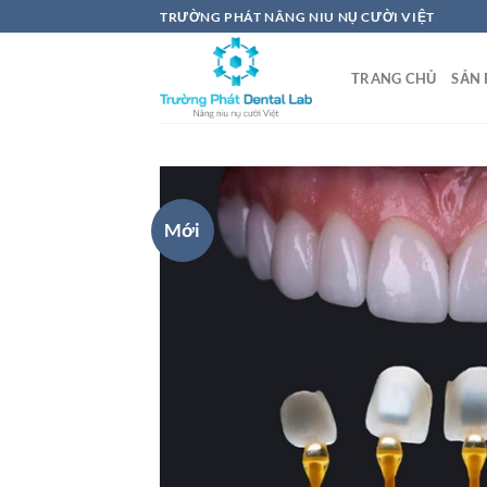
Chuyển
TRƯỜNG PHÁT NÂNG NIU NỤ CƯỜI VIỆT
đến
nội
TRANG CHỦ
SẢN
dung
Mới