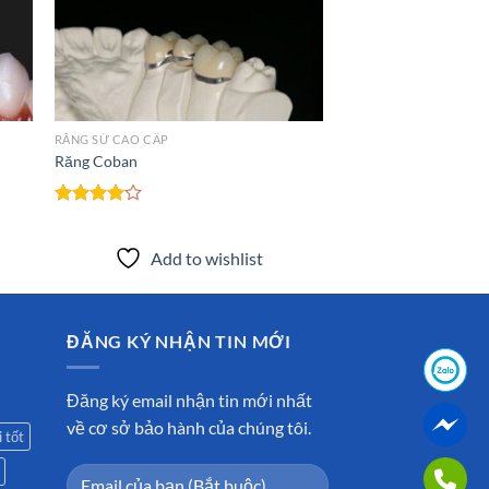
 to
Add to
list
wishlist
RĂNG SỨ CAO CẤP
Răng Coban
Được
xếp hạng
4.00
5
Add to wishlist
sao
ĐĂNG KÝ NHẬN TIN MỚI
Đăng ký email nhận tin mới nhất
về cơ sở bảo hành của chúng tôi.
 tốt