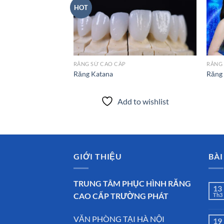
HOT
Add to
wishlist
RĂNG SỨ CAO CẤP
RĂNG
Răng Katana
Răng
Add to wishlist
GIỚI THIỆU
BÀI
TRUNG TÂM PHỤC HÌNH RĂNG
13
CAO CẤP TRƯỜNG PHÁT
Th3
VĂN PHÒNG TẠI HÀ NỘI
19