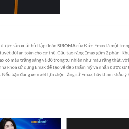
, được sản xuất bởi tập đoàn
SIROMA
của Đức. Emax là một tron
và tuyệt đối an toàn cho cơ thể. Cấu tạo răng Emax gồm 2 phần: K
x có màu trắng sáng và độ trong tự nhiên như màu răng thật, với
 nha khoa sử dụng Emax để tạo vẻ đẹp thẩm mỹ và nhận được sự t
ng. Nếu bạn đang xem xét lựa chọn răng sứ Emax, hãy tham khảo ý 