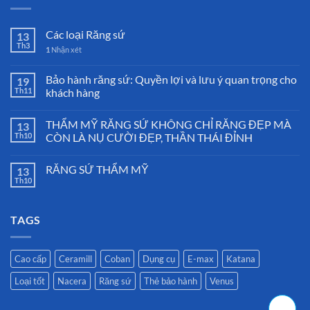
Các loại Răng sứ
13
Th3
1
Nhận xét
Bảo hành răng sứ: Quyền lợi và lưu ý quan trọng cho
19
Th11
khách hàng
THẨM MỸ RĂNG SỨ KHÔNG CHỈ RĂNG ĐẸP MÀ
13
Th10
CÒN LÀ NỤ CƯỜI ĐẸP, THẦN THÁI ĐỈNH
RĂNG SỨ THẨM MỸ
13
Th10
TAGS
Cao cấp
Ceramill
Coban
Dụng cụ
E-max
Katana
Loại tốt
Nacera
Răng sứ
Thẻ bảo hành
Venus