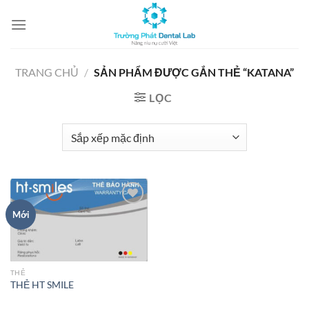
Chuyển
đến
nội
dung
TRANG CHỦ
/
SẢN PHẨM ĐƯỢC GẮN THẺ “KATANA”
LỌC
Mới
Add to
wishlist
THẺ
THẺ HT SMILE