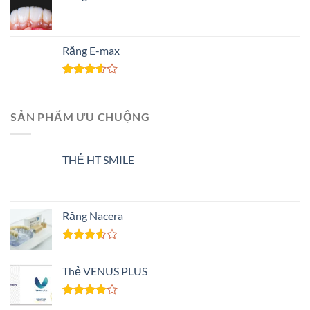
Răng E-max
Rated
3.50
out
of 5
SẢN PHẨM ƯU CHUỘNG
THẺ HT SMILE
Răng Nacera
Rated
3.50
out
Thẻ VENUS PLUS
of 5
Rated