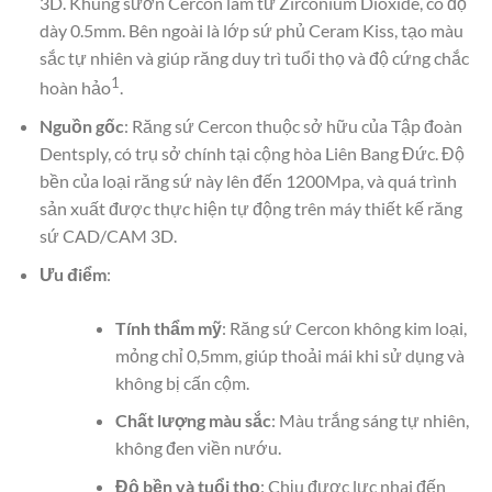
3D. Khung sườn Cercon làm từ Zirconium Dioxide, có độ
dày 0.5mm. Bên ngoài là lớp sứ phủ Ceram Kiss, tạo màu
sắc tự nhiên và giúp răng duy trì tuổi thọ và độ cứng chắc
1
hoàn hảo
.
Nguồn gốc
: Răng sứ Cercon thuộc sở hữu của Tập đoàn
Dentsply, có trụ sở chính tại cộng hòa Liên Bang Đức. Độ
bền của loại răng sứ này lên đến 1200Mpa, và quá trình
sản xuất được thực hiện tự động trên máy thiết kế răng
sứ CAD/CAM 3D.
Ưu điểm
:
Tính thẩm mỹ
: Răng sứ Cercon không kim loại,
mỏng chỉ 0,5mm, giúp thoải mái khi sử dụng và
không bị cấn cộm.
Chất lượng màu sắc
: Màu trắng sáng tự nhiên,
không đen viền nướu.
Độ bền và tuổi thọ
: Chịu được lực nhai đến