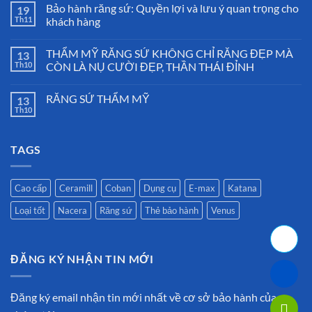
Bảo hành răng sứ: Quyền lợi và lưu ý quan trọng cho
19
Th11
khách hàng
THẨM MỸ RĂNG SỨ KHÔNG CHỈ RĂNG ĐẸP MÀ
13
Th10
CÒN LÀ NỤ CƯỜI ĐẸP, THẦN THÁI ĐỈNH
RĂNG SỨ THẨM MỸ
13
Th10
TAGS
Cao cấp
Ceramill
Coban
Dụng cụ
E-max
Katana
Loại tốt
Nacera
Răng sứ
Thẻ bảo hành
Venus
ĐĂNG KÝ NHẬN TIN MỚI
Đăng ký email nhận tin mới nhất về cơ sở bảo hành của