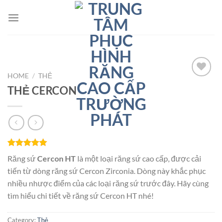
Chuyển
đến
nội
dung
HOME
/
THẺ
THẺ CERCON
Add to
wishlist
Rated
1
5.00
Răng sứ
Cercon HT
là một loại răng sứ cao cấp, được cải
out of 5
based on
tiến từ dòng răng sứ Cercon Zirconia. Dòng này khắc phục
customer
nhiều nhược điểm của các loại răng sứ trước đây. Hãy cùng
rating
tìm hiểu chi tiết về răng sứ Cercon HT nhé!
Category:
Thẻ