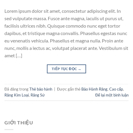
Lorem ipsum dolor sit amet, consectetur adipiscing elit. In
sed vulputate massa. Fusce ante magna, iaculis ut purus ut,
facilisis ultrices nibh. Quisque commodo nunc eget tortor
dapibus, et tristique magna convallis. Phasellus egestas nunc
eu venenatis vehicula. Phasellus et magna nulla. Proin ante
nunc, mollis a lectus ac, volutpat placerat ante. Vestibulum sit
amet […]
TIẾP TỤC ĐỌC
→
Đã đăng trong
Thẻ bảo hành
|
Được gắn thẻ
Bảo Hành Răng
,
Cao cấp
,
Răng Kim Loại
,
Răng Sứ
Để lại một bình luận
GIỚI THIỆU