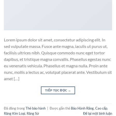
Lorem ipsum dolor sit amet, consectetur adipiscing elit. In
sed vulputate massa. Fusce ante magna, iaculis ut purus ut,
facilisis ultrices nibh. Quisque commodo nunc eget tortor
dapibus, et tristique magna convallis. Phasellus egestas nunc
eu venenatis vehicula. Phasellus et magna nulla. Proin ante
nunc, mollis a lectus ac, volutpat placerat ante. Vestibulum sit
amet […]
TIẾP TỤC ĐỌC
→
Đã đăng trong
Thẻ bảo hành
|
Được gắn thẻ
Bảo Hành Răng
,
Cao cấp
,
Răng Kim Loại
,
Răng Sứ
Để lại một bình luận