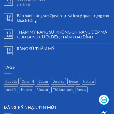
Th3
1
Nhận xét
Bảo hành răng sứ: Quyền lợi và lưu ý quan trọng cho
19
Th11
khách hàng
THẨM MỸ RĂNG SỨ KHÔNG CHỈ RĂNG ĐẸP MÀ
13
Th10
CÒN LÀ NỤ CƯỜI ĐẸP, THẦN THÁI ĐỈNH
RĂNG SỨ THẨM MỸ
13
Th10
TAGS
Cao cấp
Ceramill
Coban
Dụng cụ
E-max
Katana
Loại tốt
Nacera
Răng sứ
Thẻ bảo hành
Venus
ĐĂNG KÝ NHẬN TIN MỚI