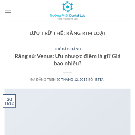
Chuyển
đến
nội
dung
LƯU TRỮ THẺ:
RĂNG KIM LOẠI
THẺ BẢO HÀNH
Răng sứ Venus: Ưu nhược điểm là gì? Giá
bao nhiêu?
ĐÃ ĐĂNG TRÊN
30 THÁNG 12, 2013
BỞI
BETAI
30
Th12