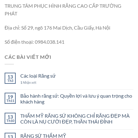
TRUNG TÂM PHỤC HÌNH RĂNG CAO CẤP TRƯỜNG
PHÁT
Địa chỉ: Số 29, ngõ 176 Mai Dịch, Cầu Giấy, Hà Nội
Số điện thoại: 0984.038.141
CÁC BÀI VIẾT MỚI
Các loại Răng sứ
13
Th3
1
Nhận xét
Bảo hành răng sứ: Quyền lợi và lưu ý quan trọng cho
19
Th11
khách hàng
THẨM MỸ RĂNG SỨ KHÔNG CHỈ RĂNG ĐẸP MÀ
13
Th10
CÒN LÀ NỤ CƯỜI ĐẸP, THẦN THÁI ĐỈNH
RĂNG SỨ THẨM MỸ
13