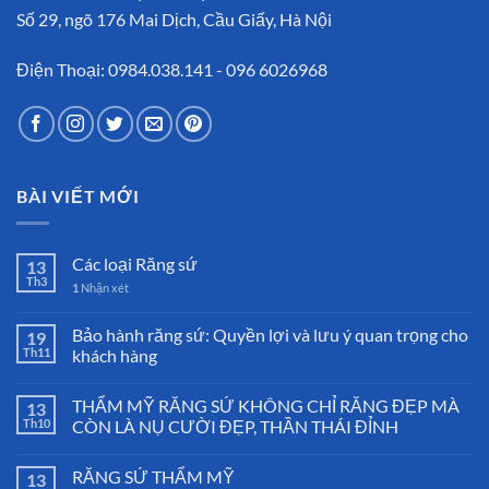
Số 29, ngõ 176 Mai Dịch, Cầu Giấy, Hà Nội
Điện Thoại: 0984.038.141 - 096 6026968
BÀI VIẾT MỚI
Các loại Răng sứ
13
Th3
1
Nhận xét
Bảo hành răng sứ: Quyền lợi và lưu ý quan trọng cho
19
Th11
khách hàng
THẨM MỸ RĂNG SỨ KHÔNG CHỈ RĂNG ĐẸP MÀ
13
Th10
CÒN LÀ NỤ CƯỜI ĐẸP, THẦN THÁI ĐỈNH
RĂNG SỨ THẨM MỸ
13