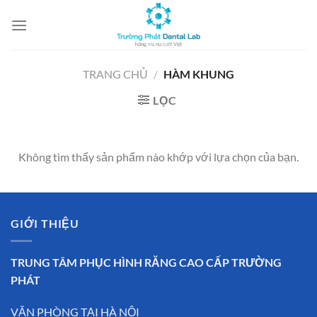
Chuyển
đến
nội
dung
TRANG CHỦ
/
HÀM KHUNG
LỌC
Không tìm thấy sản phẩm nào khớp với lựa chọn của bạn.
GIỚI THIỆU
TRUNG TÂM PHỤC HÌNH RĂNG CAO CẤP TRƯỜNG
PHÁT
VĂN PHÒNG TẠI HÀ NỘI