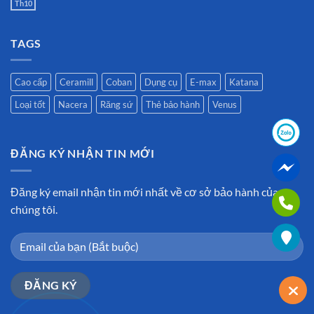
Th10
TAGS
Cao cấp
Ceramill
Coban
Dụng cụ
E-max
Katana
Loại tốt
Nacera
Răng sứ
Thẻ bảo hành
Venus
ĐĂNG KÝ NHẬN TIN MỚI
Đăng ký email nhận tin mới nhất về cơ sở bảo hành của
chúng tôi.