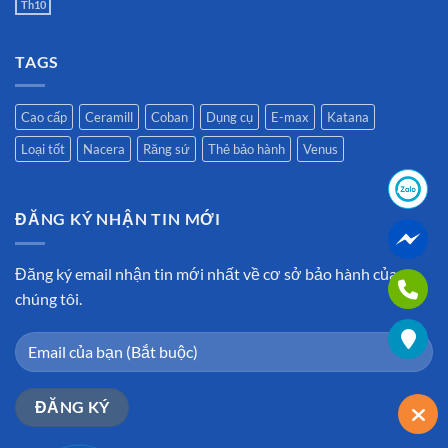
Th10
TAGS
Cao cấp
Ceramill
Coban
Dụng cụ
E-max
Katana
Loại tốt
Nacera
Răng sứ
Thẻ bảo hành
Venus
ĐĂNG KÝ NHẬN TIN MỚI
Đăng ký email nhận tin mới nhất về cơ sở bảo hành của
chúng tôi.