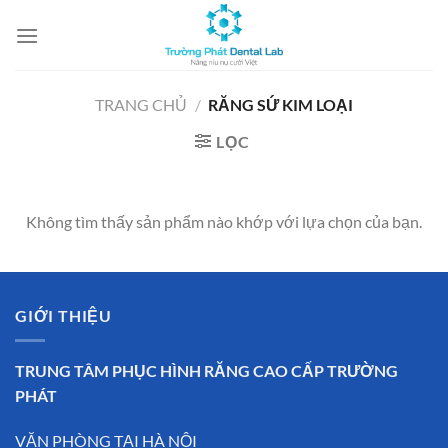
Chuyển
đến
nội
dung
TRANG CHỦ
/
RĂNG SỨ KIM LOẠI
LỌC
Không tìm thấy sản phẩm nào khớp với lựa chọn của bạn.
GIỚI THIỆU
TRUNG TÂM PHỤC HÌNH RĂNG CAO CẤP TRƯỜNG
PHÁT
VĂN PHÒNG TẠI HÀ NỘI