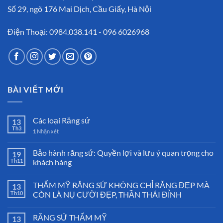
Số 29, ngõ 176 Mai Dịch, Cầu Giấy, Hà Nội
Điện Thoại: 0984.038.141 - 096 6026968
BÀI VIẾT MỚI
Các loại Răng sứ
13
Th3
1
Nhận xét
Bảo hành răng sứ: Quyền lợi và lưu ý quan trọng cho
19
Th11
khách hàng
THẨM MỸ RĂNG SỨ KHÔNG CHỈ RĂNG ĐẸP MÀ
13
Th10
CÒN LÀ NỤ CƯỜI ĐẸP, THẦN THÁI ĐỈNH
RĂNG SỨ THẨM MỸ
13