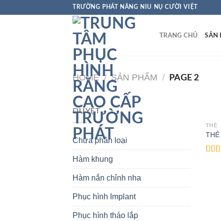
Chuyển
TRƯỜNG PHÁT NÂNG NIU NỤ CƯỜI VIỆT
đến
nội
TRANG CHỦ
SẢN
dung
HOME
/
SẢN PHẨM
/
PAGE 2
DUYỆT
THẺ
THẺ
Chưa phân loại
Hàm khung
Rate
4.00
of 5
Hàm nắn chỉnh nha
Phục hình Implant
Phục hình tháo lắp