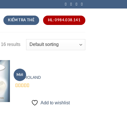
KIỂM TRA THẺ
HL: 0984.038.141
16 results
THẺ
Mới
THẺ ROLAND
 to
Add to
list
wishlist
Rated
4.00
out
of 5
Add to wishlist