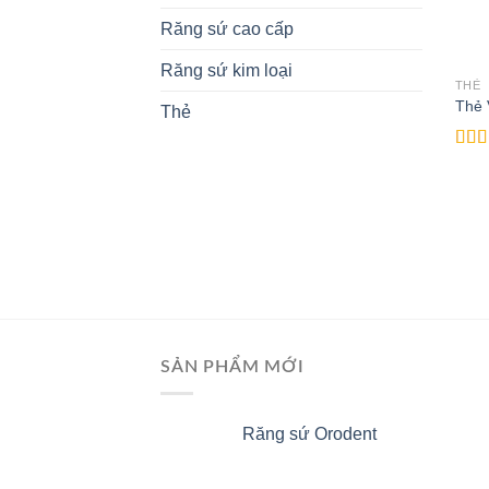
Răng sứ cao cấp
Răng sứ kim loại
THẺ
Thẻ
Thẻ
Rate
4.00
of 5
SẢN PHẨM MỚI
Răng sứ Orodent