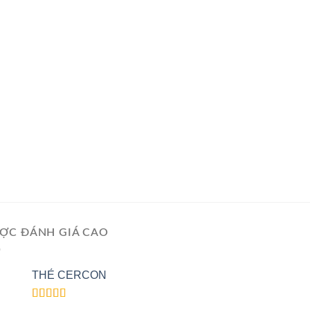
ỢC ĐÁNH GIÁ CAO
THẺ CERCON
Rated
5.00