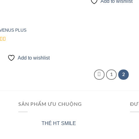
Add to wishlist
 VENUS PLUS
Add to
wishlist
d
out
Add to wishlist
1
2
SẢN PHẨM ƯU CHUỘNG
ĐƯ
THẺ HT SMILE