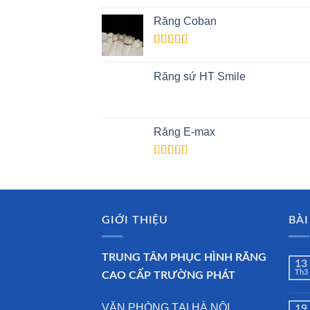
Răng Coban
Rated
4.00
out
Răng sứ HT Smile
of 5
Răng E-max
Rated
3.50
out
of 5
GIỚI THIỆU
BÀI
TRUNG TÂM PHỤC HÌNH RĂNG
13
Th3
CAO CẤP TRƯỜNG PHÁT
VĂN PHÒNG TẠI HÀ NỘI
19