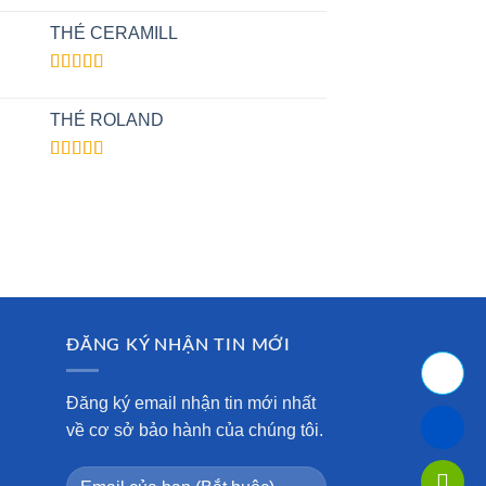
out of 5
THẺ CERAMILL
Rated
4.50
out of 5
THẺ ROLAND
Rated
4.00
out
of 5
ĐĂNG KÝ NHẬN TIN MỚI
Đăng ký email nhận tin mới nhất
về cơ sở bảo hành của chúng tôi.