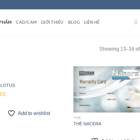
 PHẨM
CAD/CAM
GIỚI THIỆU
BLOG
LIÊN HỆ
Showing 13–16 of 
 LOTUS
Add to
Add
wishlist
wish
d
out
Add to wishlist
THẺ
THẺ NACERA