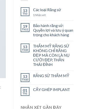
Các loại Răng sứ
13
Th3
1
Nhận xét
Bảo hành răng sứ:
19
Th11
Quyền lợi và lưu ý quan
trọng cho khách hàng
THẨM MỸ RĂNG SỨ
13
Th10
KHÔNG CHỈ RĂNG
ĐẸP MÀ CÒN LÀ NỤ
CƯỜI ĐẸP, THẦN
THÁI ĐỈNH
RĂNG SỨ THẨM MỸ
13
Th10
t
CẤY GHÉP IMPLANT
01
Th1
NHẬN XÉT GẦN ĐÂY