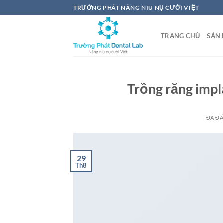
Chuyển
TRƯỜNG PHÁT NÂNG NIU NỤ CƯỜI VIỆT
đến
nội
TRANG CHỦ
SẢN
dung
Trồng răng impl
ĐÃ Đ
29
Th8