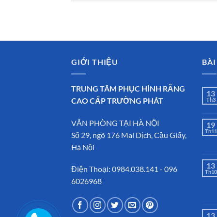
GIỚI THIỆU
BÀI
TRUNG TÂM PHỤC HÌNH RĂNG
13
CAO CẤP TRƯỜNG PHÁT
Th3
VĂN PHÒNG TẠI HÀ NỘI
19
Th11
Số 29, ngõ 176 Mai Dịch, Cầu Giấy,
Hà Nội
13
Điện Thoại: 0984.038.141 - 096
Th10
6026968
13