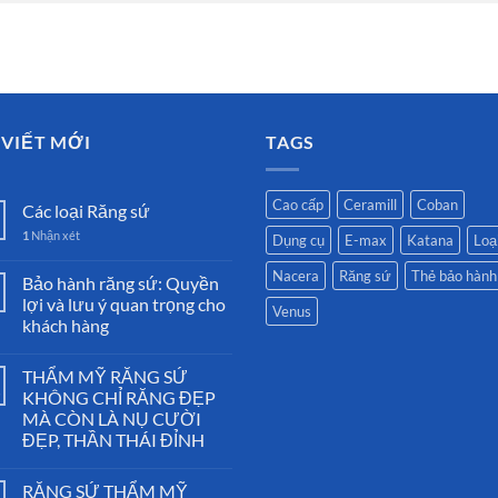
 VIẾT MỚI
TAGS
Cao cấp
Ceramill
Coban
Các loại Răng sứ
1
Nhận xét
Dụng cụ
E-max
Katana
Loại
Nacera
Răng sứ
Thẻ bảo hành
Bảo hành răng sứ: Quyền
lợi và lưu ý quan trọng cho
Venus
khách hàng
THẨM MỸ RĂNG SỨ
KHÔNG CHỈ RĂNG ĐẸP
MÀ CÒN LÀ NỤ CƯỜI
ĐẸP, THẦN THÁI ĐỈNH
RĂNG SỨ THẨM MỸ