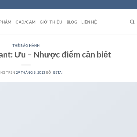
 PHẨM
CAD/CAM
GIỚI THIỆU
BLOG
LIÊN HỆ
THẺ BẢO HÀNH
ant: Ưu – Nhược điểm cần biết
ĂNG TRÊN
29 THÁNG 8, 2013
BỞI
BETAI